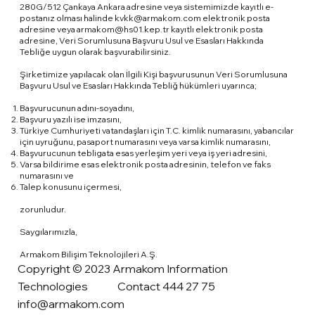
280G/512 Çankaya Ankara adresine veya sistemimizde kayıtlı e-
postanız olması halinde
kvkk@armakom.com
elektronik posta
adresine veya
armakom@hs01.kep.tr
kayıtlı elektronik posta
adresine, Veri Sorumlusuna Başvuru Usul ve Esasları Hakkında
Tebliğe uygun olarak başvurabilirsiniz.
Şirketimize yapılacak olan İlgili Kişi başvurusunun Veri Sorumlusuna
Başvuru Usul ve Esasları Hakkında Tebliğ hükümleri uyarınca;
Başvurucunun adını-soyadını,
Başvuru yazılı ise imzasını,
Türkiye Cumhuriyeti vatandaşları için T.C. kimlik numarasını, yabancılar
için uyruğunu, pasaport numarasını veya varsa kimlik numarasını,
Başvurucunun tebligata esas yerleşim yeri veya iş yeri adresini,
Varsa bildirime esas elektronik posta adresinin, telefon ve faks
numarasını ve
Talep konusunu içermesi,
zorunludur.
Saygılarımızla,
Armakom Bilişim Teknolojileri A.Ş.
Copyright © 2023 Armakom Information
Technologies Contact 444 27 75
info@armakom.com