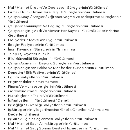
Mal / Hizmet Üretim Ve Operasyon Süreçlerinin Yürütülmesi
Firma / Ürün / Hizmetlere Bağlılık Süreçlerinin Yürütülmesi
Çalışan Adayı / Stajyer / Öğrenci Seçme Ve Yerleştirme Süreçlerinin
Yürütülmesi
Çalışan Memnuniyeti Ve Bağlılığı Süreçlerinin Yürütülmesi
Çalışanlar İçin İş Akdi Ve Mevzuattan Kaynaklı Yükümlülüklerin Yerine
Getirilmesi
Faaliyetlerin Mevzuata Uygun Yürütülmesi
İletişim Faaliyetlerinin Yürütülmesi
İnsan Kaynakları Süreçlerinin Planlanması
Talep / Şikayetlerin Takibi
Bilgi Güvenliği Süreçlerinin Yürütülmesi
Çalışan Adaylarının Başvuru Süreçlerinin Yürütülmesi
Çalışanlar İçin Yan Haklar Ve Menfaatleri Süreçlerinin Yürütülmesi
Denetim / Etik Faaliyetlerinin Yürütülmesi
Eğitim Faaliyetlerinin Yürütülmesi
Erişim Yetkilerinin Yürütülmesi
Finans Ve Muhasebe İşlerinin Yürütülmesi
Görevlendirme Süreçlerinin Yürütülmesi
Hukuk İşlerinin Takibi Ve Yürütülmesi
İş Faaliyetlerinin Yürütülmesi / Denetimi
İş Sağlığı / Güvenliği Faaliyetlerinin Yürütülmesi
İş Süreçlerinin İyileştirilmesine Yönelik Önerilerin Alınması Ve
Değerlendirilmesi
İş Sürekliliğinin Sağlanması Faaliyetlerinin Yürütülmesi
Mal / Hizmet Satın Alım Süreçlerinin Yürütülmesi
Mal / Hizmet Satış Sonrası Destek Hizmetlerinin Yürütülmesi