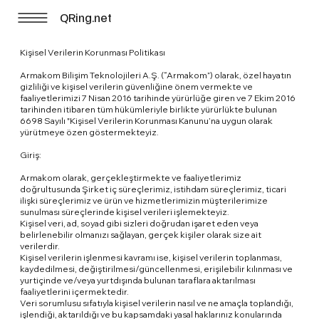
QRing.net
Kişisel Verilerin Korunması Politikası
Armakom Bilişim Teknolojileri A.Ş. (“Armakom”) olarak, özel hayatın
gizliliği ve kişisel verilerin güvenliğine önem vermekte ve
faaliyetlerimizi 7 Nisan 2016 tarihinde yürürlüğe giren ve 7 Ekim 2016
tarihinden itibaren tüm hükümleriyle birlikte yürürlükte bulunan
6698 Sayılı "Kişisel Verilerin Korunması Kanunu’na uygun olarak
yürütmeye özen göstermekteyiz.
Giriş:
Armakom olarak, gerçekleştirmekte ve faaliyetlerimiz
doğrultusunda Şirket iç süreçlerimiz, istihdam süreçlerimiz, ticari
ilişki süreçlerimiz ve ürün ve hizmetlerimizin müşterilerimize
sunulması süreçlerinde kişisel verileri işlemekteyiz.
Kişisel veri, ad, soyad gibi sizleri doğrudan işaret eden veya
belirlenebilir olmanızı sağlayan, gerçek kişiler olarak size ait
verilerdir.
Kişisel verilerin işlenmesi kavramı ise, kişisel verilerin toplanması,
kaydedilmesi, değiştirilmesi/güncellenmesi, erişilebilir kılınması ve
yurtiçinde ve/veya yurtdışında bulunan taraflara aktarılması
faaliyetlerini içermektedir.
Veri sorumlusu sıfatıyla kişisel verilerin nasıl ve ne amaçla toplandığı,
işlendiği, aktarıldığı ve bu kapsamdaki yasal haklarınız konularında