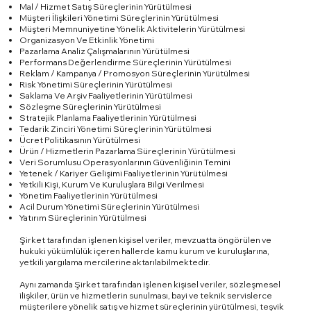
Mal / Hizmet Satış Süreçlerinin Yürütülmesi
Müşteri İlişkileri Yönetimi Süreçlerinin Yürütülmesi
Müşteri Memnuniyetine Yönelik Aktivitelerin Yürütülmesi
Organizasyon Ve Etkinlik Yönetimi
Pazarlama Analiz Çalışmalarının Yürütülmesi
Performans Değerlendirme Süreçlerinin Yürütülmesi
Reklam / Kampanya / Promosyon Süreçlerinin Yürütülmesi
Risk Yönetimi Süreçlerinin Yürütülmesi
Saklama Ve Arşiv Faaliyetlerinin Yürütülmesi
Sözleşme Süreçlerinin Yürütülmesi
Stratejik Planlama Faaliyetlerinin Yürütülmesi
Tedarik Zinciri Yönetimi Süreçlerinin Yürütülmesi
Ücret Politikasının Yürütülmesi
Ürün / Hizmetlerin Pazarlama Süreçlerinin Yürütülmesi
Veri Sorumlusu Operasyonlarının Güvenliğinin Temini
Yetenek / Kariyer Gelişimi Faaliyetlerinin Yürütülmesi
Yetkili Kişi, Kurum Ve Kuruluşlara Bilgi Verilmesi
Yönetim Faaliyetlerinin Yürütülmesi
Acil Durum Yönetimi Süreçlerinin Yürütülmesi
Yatırım Süreçlerinin Yürütülmesi
Şirket tarafından işlenen kişisel veriler, mevzuatta öngörülen ve
hukuki yükümlülük içeren hallerde kamu kurum ve kuruluşlarına,
yetkili yargılama mercilerine aktarılabilmektedir.
Aynı zamanda Şirket tarafından işlenen kişisel veriler, sözleşmesel
ilişkiler, ürün ve hizmetlerin sunulması, bayi ve teknik servislerce
müşterilere yönelik satış ve hizmet süreçlerinin yürütülmesi, teşvik