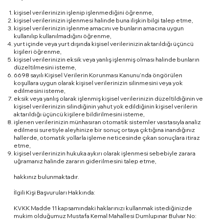
kişisel verilerinizin işlenip işlenmediğini öğrenme,
kişisel verilerinizin işlenmesi halinde buna ilişkin bilgi talep etme,
kişisel verilerinizin işlenme amacını ve bunların amacına uygun
kullanılıp kullanılmadığını öğrenme,
yurt içinde veya yurt dışında kişisel verilerinizin aktarıldığı üçüncü
kişileri öğrenme,
kişisel verilerinizin eksik veya yanlış işlenmiş olması halinde bunların
düzeltilmesini isteme,
6698 sayılı Kişisel Verilerin Korunması Kanunu’nda öngörülen
koşullara uygun olarak kişisel verilerinizin silinmesini veya yok
edilmesini isteme,
eksik veya yanlış olarak işlenmiş kişisel verilerinizin düzeltildiğinin ve
kişisel verilerinizin silindiğinin yahut yok edildiğinin kişisel verilerin
aktarıldığı üçüncü kişilere bildirilmesini isteme,
işlenen verilerinizin münhasıran otomatik sistemler vasıtasıyla analiz
edilmesi suretiyle aleyhinize bir sonuç ortaya çıktığına inandığınız
hallerde, otomatik yollarla işleme neticesinde çıkan sonuçlara itiraz
etme,
kişisel verilerinizin hukuka aykırı olarak işlenmesi sebebiyle zarara
uğramanız halinde zararın giderilmesini talep etme,
hakkınız bulunmaktadır.
İlgili Kişi Başvuruları Hakkında:
KVKK Madde 11 kapsamındaki haklarınızı kullanmak istediğinizde
mukim olduğumuz Mustafa Kemal Mahallesi Dumlupınar Bulvar No: