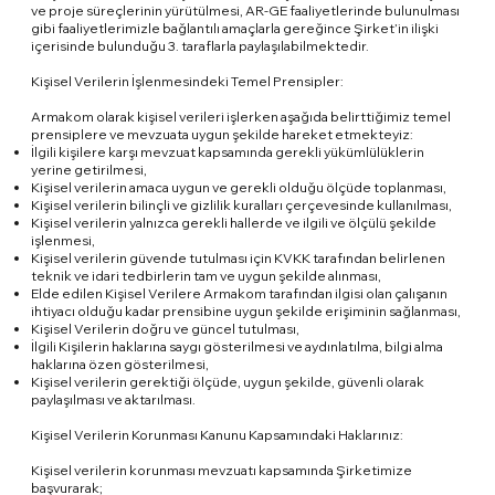
ve proje süreçlerinin yürütülmesi, AR-GE faaliyetlerinde bulunulması
gibi faaliyetlerimizle bağlantılı amaçlarla gereğince Şirket’in ilişki
içerisinde bulunduğu 3. taraflarla paylaşılabilmektedir.
Kişisel Verilerin İşlenmesindeki Temel Prensipler:
Armakom olarak kişisel verileri işlerken aşağıda belirttiğimiz temel
prensiplere ve mevzuata uygun şekilde hareket etmekteyiz:
İlgili kişilere karşı mevzuat kapsamında gerekli yükümlülüklerin
yerine getirilmesi,
Kişisel verilerin amaca uygun ve gerekli olduğu ölçüde toplanması,
Kişisel verilerin bilinçli ve gizlilik kuralları çerçevesinde kullanılması,
Kişisel verilerin yalnızca gerekli hallerde ve ilgili ve ölçülü şekilde
işlenmesi,
Kişisel verilerin güvende tutulması için KVKK tarafından belirlenen
teknik ve idari tedbirlerin tam ve uygun şekilde alınması,
Elde edilen Kişisel Verilere Armakom tarafından ilgisi olan çalışanın
ihtiyacı olduğu kadar prensibine uygun şekilde erişiminin sağlanması,
Kişisel Verilerin doğru ve güncel tutulması,
İlgili Kişilerin haklarına saygı gösterilmesi ve aydınlatılma, bilgi alma
haklarına özen gösterilmesi,
Kişisel verilerin gerektiği ölçüde, uygun şekilde, güvenli olarak
paylaşılması ve aktarılması.
Kişisel Verilerin Korunması Kanunu Kapsamındaki Haklarınız:
Kişisel verilerin korunması mevzuatı kapsamında Şirketimize
başvurarak;