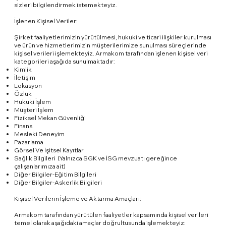
sizleri bilgilendirmek istemekteyiz.
İşlenen Kişisel Veriler:
Şirket faaliyetlerimizin yürütülmesi, hukuki ve ticari ilişkiler kurulması
ve ürün ve hizmetlerimizin müşterilerimize sunulması süreçlerinde
kişisel verileri işlemekteyiz. Armakom tarafından işlenen kişisel veri
kategorileri aşağıda sunulmaktadır:
Kimlik
İletişim
Lokasyon
Özlük
Hukuki İşlem
Müşteri İşlem
Fiziksel Mekan Güvenliği
Finans
Mesleki Deneyim
Pazarlama
Görsel Ve İşitsel Kayıtlar
Sağlık Bilgileri (Yalnızca SGK ve İSG mevzuatı gereğince
çalışanlarımıza ait)
Diğer Bilgiler-Eğitim Bilgileri
Diğer Bilgiler-Askerlik Bilgileri
Kişisel Verilerin İşleme ve Aktarma Amaçları:
Armakom tarafından yürütülen faaliyetler kapsamında kişisel verileri
temel olarak aşağıdaki amaçlar doğrultusunda işlemekteyiz: